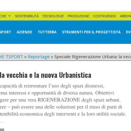
CHE
SOSTENIBILITÀ
TECNOLOGIE
PRODUZIONE
COSTRUENDO
ABBON
SPORT
AZIENDE
TUTTERBA
STRUMENTI PER IL PROGETTISTA
EV
HE TSPORT
»
Reportage
»
Speciale Rigenerazione Urbana: la vecc
la vecchia e la nuova Urbanistica
capacità di reinventare l’uso degli spazi dismessi,
ema interessi e opportunità di diversa natura. Obiettivi
vergere per una vera RIGENERAZIONE degli spazi urbani.
re – può essere una delle soluzioni per il riuso di parti di
tenibilità economica degli interventi e la loro utilità sociale.
46