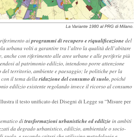
La Variante 1980 al PRG di Milano.
 riferimento ai
programmi di recupero e riqualificazione
del
a urbana volti a garantire tra l’altro la qualità dell’abitare
e, anche con riferimento alle aree urbane e alle periferie più
lgendosi al patrimonio edilizio, intendono porre attenzione
o del territorio, ambiente e paesaggio; le politiche per la
con il tema della
riduzione del consumo di suolo
, poiché
nio edilizio esistente regolando invece il ricorso al consumo
llustra il testo unificato dei Disegni di Legge su “Misure per
tematico di
trasformazioni urbanistiche ed edilizie
in ambiti
zzati da degrado urbanistico, edilizio, ambientale o socio-
suolo, e secondo criteri che utilizzino metodologie e