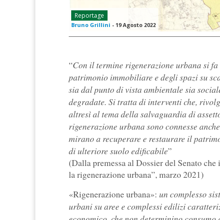
Reportage
Bruno Grillini
-
19 Agosto 2022
Con il termine rigenerazione urbana si fa
“
patrimonio immobiliare e degli spazi su scal
sia dal punto di vista ambientale sia social
degradate. Si tratta di interventi che, rivo
altresì al tema della salvaguardia di assett
rigenerazione urbana sono connesse anche 
mirano a recuperare e restaurare il patrimo
di ulteriore suolo edificabile
”
(Dalla premessa al Dossier del Senato che i
la rigenerazione urbana”, marzo 2021)
un complesso sis
«Rigenerazione urbana»:
urbani su aree e complessi edilizi caratteri
economico, che non determinino consumo di 