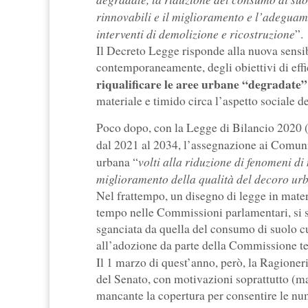
rinnovabili e il miglioramento e l’adeguam
interventi di demolizione e ricostruzione
”.
Il Decreto Legge risponde alla nuova sensib
contemporaneamente, degli obiettivi di effi
riqualificare le aree urbane “degradate”
materiale e timido circa l’aspetto sociale d
Poco dopo, con la Legge di Bilancio 2020 (l
dal 2021 al 2034, l’assegnazione ai Comun
volti alla riduzione di fenomeni d
urbana “
miglioramento della qualità del decoro urb
Nel frattempo, un disegno di legge in mater
tempo nelle Commissioni parlamentari, si s
sganciata da quella del consumo di suolo cu
all’adozione da parte della Commissione te
Il 1 marzo di quest’anno, però, la Ragioner
del Senato, con motivazioni soprattutto (ma 
mancante la copertura per consentire le nu