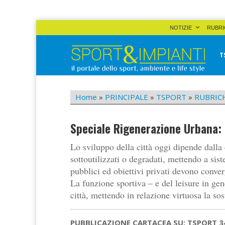
Skip
NOTIZIE
RUBRI
to
content
T
Sport&Impianti
notizie, prodotti, aziende dello sport facility
Home
»
PRINCIPALE
»
TSPORT
»
RUBRIC
Speciale Rigenerazione Urbana: 
Lo sviluppo della città oggi dipende dalla 
sottoutilizzati o degradati, mettendo a sist
pubblici ed obiettivi privati devono con
La funzione sportiva – e del leisure in gene
città, mettendo in relazione virtuosa la sos
PUBBLICAZIONE CARTACEA SU: TSPORT 3