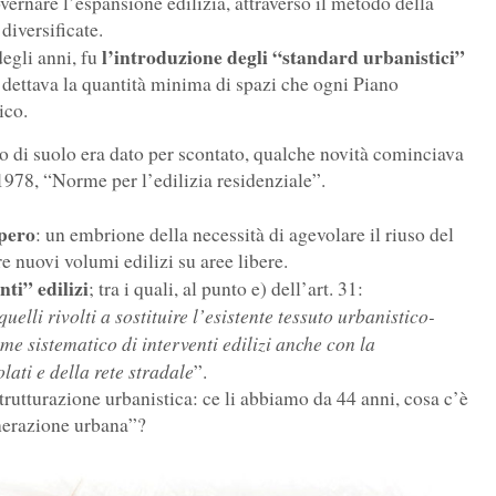
overnare l’espansione edilizia, attraverso il metodo della
diversificate.
l’introduzione degli “standard urbanistici”
egli anni, fu
e dettava la quantità minima di spazi che ogni Piano
ico.
o di suolo era dato per scontato, qualche novità cominciava
1978, “Norme per l’edilizia residenziale”.
upero
: un embrione della necessità di agevolare il riuso del
e nuovi volumi edilizi su aree libere.
nti” edilizi
; tra i quali, al punto e) dell’art. 31:
uelli rivolti a sostituire l’esistente tessuto urbanistico-
me sistematico di interventi edilizi anche con la
olati e della rete stradale
”.
trutturazione urbanistica: ce li abbiamo da 44 anni, cosa c’è
nerazione urbana”?