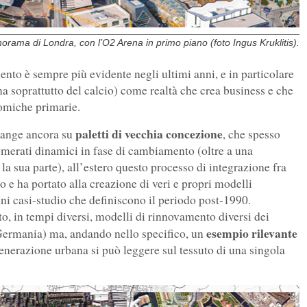
orama di Londra, con l’O2 Arena in primo piano (foto Ingus Kruklitis).
to è sempre più evidente negli ultimi anni, e in particolare
(ma soprattutto del calcio) come realtà che crea business e che
omiche primarie.
paletti di vecchia concezione
nfrange ancora su
, che spesso
merati dinamici in fase di cambiamento (oltre a una
a sua parte), all’estero questo processo di integrazione fra
 e ha portato alla creazione di veri e propri modelli
cuni casi-studio che definiscono il periodo post-1990.
, in tempi diversi, modelli di rinnovamento diversi dei
esempio rilevante
, Germania) ma, andando nello specifico, un
generazione urbana si può leggere sul tessuto di una singola