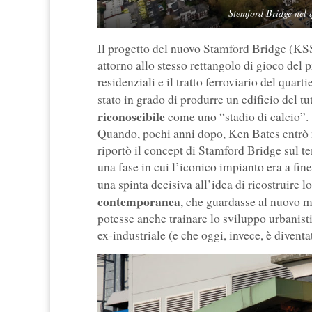
Stemford Bridge nel
Il progetto del nuovo Stamford Bridge (KSS
attorno allo stesso rettangolo di gioco del
residenziali e il tratto ferroviario del qu
stato in grado di produrre un edificio del tu
riconoscibile
come uno “stadio di calcio”.
Quando, pochi anni dopo, Ken Bates entrò ne
riportò il concept di Stamford Bridge sul t
una fase in cui l’iconico impianto era a fine
una spinta decisiva all’idea di ricostruire 
contemporanea
, che guardasse al nuovo mi
potesse anche trainare lo sviluppo urbanisti
ex-industriale (e che oggi, invece, è divent