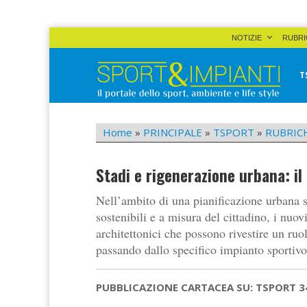
Skip
NOTIZIE
RUBRI
to
content
T
Sport&Impianti
notizie, prodotti, aziende dello sport facility
Home
»
PRINCIPALE
»
TSPORT
»
RUBRIC
Stadi e rigenerazione urbana: il
Nell’ambito di una pianificazione urbana s
sostenibili e a misura del cittadino, i nuo
architettonici che possono rivestire un ruol
passando dallo specifico impianto sportivo
PUBBLICAZIONE CARTACEA SU: TSPORT 3