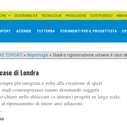
CHE
SOSTENIBILITÀ
TECNOLOGIE
PRODUZIONE
COSTRUENDO
ABBON
SPORT
AZIENDE
TUTTERBA
STRUMENTI PER IL PROGETTISTA
EV
HE TSPORT
»
Reportage
»
Stadi e rigenerazione urbana: il caso d
 caso di Londra
empre più integrata e volta alla creazione di spazi
vi stadi contemporanei stanno diventando soggetti
o-chiave nello sbloccare (o attirare) progetti su larga scala,
 al ripensamento di intere aree adiacenti.
46