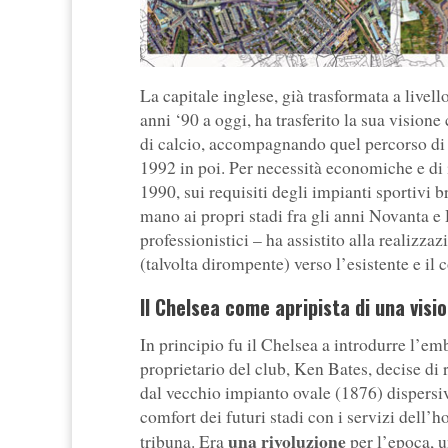
La capitale inglese, già trasformata a live
anni ‘90 a oggi, ha trasferito la sua vision
di calcio, accompagnando quel percorso di 
1992 in poi. Per necessità economiche e di 
1990, sui requisiti degli impianti sportivi b
mano ai propri stadi fra gli anni Novanta e
professionistici – ha assistito alla realizza
(talvolta dirompente) verso l’esistente e il c
Il Chelsea come apripista di una vi
In principio fu il Chelsea a introdurre l’em
proprietario del club, Ken Bates, decise di 
dal vecchio impianto ovale (1876) dispersi
comfort dei futuri stadi con i servizi dell’h
una rivoluzione
tribuna. Era
per l’epoca, 