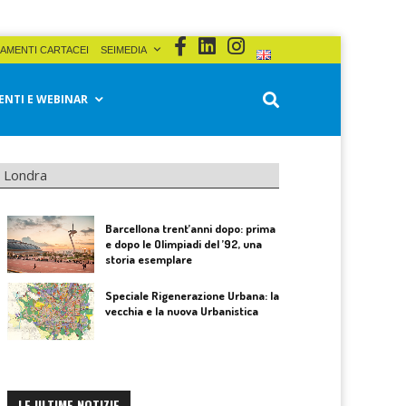
AMENTI CARTACEI
SEIMEDIA
ENTI E WEBINAR
i Londra
Barcellona trent’anni dopo: prima
e dopo le Olimpiadi del ’92, una
storia esemplare
Speciale Rigenerazione Urbana: la
vecchia e la nuova Urbanistica
LE ULTIME NOTIZIE