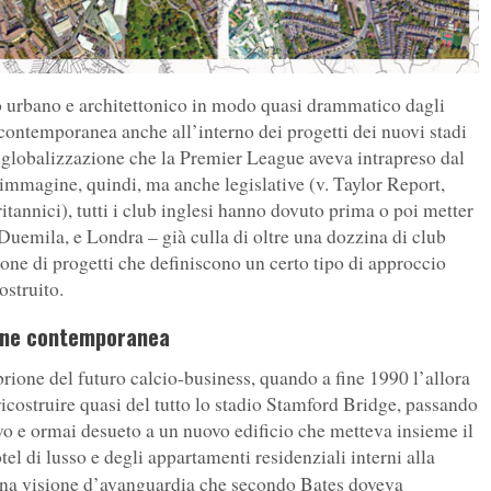
llo urbano e architettonico in modo quasi drammatico dagli
e contemporanea anche all’interno dei progetti dei nuovi stadi
globalizzazione che la Premier League aveva intrapreso dal
immagine, quindi, ma anche legislative (v. Taylor Report,
ritannici), tutti i club inglesi hanno dovuto prima o poi metter
 Duemila, e Londra – già culla di oltre una dozzina di club
zione di progetti che definiscono un certo tipo di approccio
ostruito.
sione contemporanea
brione del futuro calcio-business, quando a fine 1990 l’allora
ricostruire quasi del tutto lo stadio Stamford Bridge, passando
vo e ormai desueto a un nuovo edificio che metteva insieme il
otel di lusso e degli appartamenti residenziali interni alla
una visione d’avanguardia che secondo Bates doveva