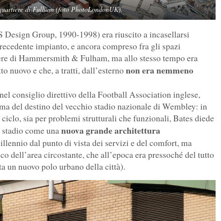
 quartiere di Fulham (foto PhotoLondonUK).
 Design Group, 1990-1998) era riuscito a incasellarsi
 precedente impianto, e ancora compreso fra gli spazi
artiere di Hammersmith & Fulham, ma allo stesso tempo era
non era nemmeno
tto nuovo e che, a tratti, dall’esterno
l consiglio direttivo della Football Association inglese,
ema del destino del vecchio stadio nazionale di Wembley: in
 ciclo, sia per problemi strutturali che funzionali, Bates diede
nuova grande architettura
lo stadio come una
llennio dal punto di vista dei servizi e del comfort, ma
co dell’area circostante, che all’epoca era pressoché del tutto
ata un nuovo polo urbano della città).