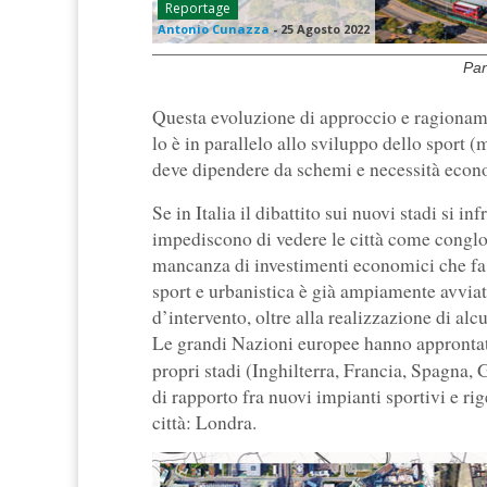
Reportage
Antonio Cunazza
-
25 Agosto 2022
Pan
Questa evoluzione di approccio e ragionamen
lo è in parallelo allo sviluppo dello sport 
deve dipendere da schemi e necessità econ
Se in Italia il dibattito sui nuovi stadi si i
impediscono di vedere le città come conglo
mancanza di investimenti economici che fa l
sport e urbanistica è già ampiamente avviato
d’intervento, oltre alla realizzazione di al
Le grandi Nazioni europee hanno approntato
propri stadi (Inghilterra, Francia, Spagna
di rapporto fra nuovi impianti sportivi e ri
città: Londra.