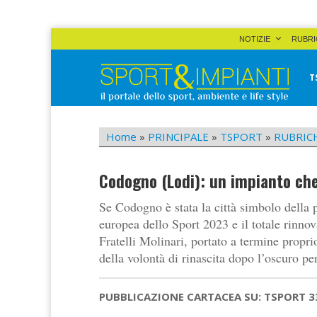
Skip
NOTIZIE
RUBRI
to
content
T
Sport&Impianti
notizie, prodotti, aziende dello sport facility
Home
»
PRINCIPALE
»
TSPORT
»
RUBRIC
Codogno (Lodi): un impianto ch
Se Codogno è stata la città simbolo della
europea dello Sport 2023 e il totale rinno
Fratelli Molinari, portato a termine prop
della volontà di rinascita dopo l’oscuro pe
PUBBLICAZIONE CARTACEA SU: TSPORT 3