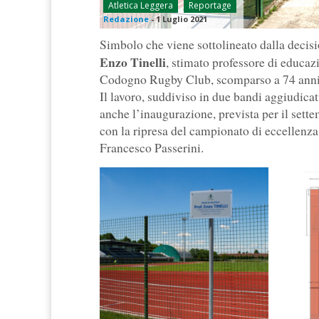
Atletica Leggera
Reportage
Redazione
-
1 Luglio 2021
Simbolo che viene sottolineato dalla decisio
Enzo Tinelli
, stimato professore di educazio
Codogno Rugby Club, scomparso a 74 anni i
Il lavoro, suddiviso in due bandi aggiudica
anche l’inaugurazione, prevista per il sette
con la ripresa del campionato di eccellenza,
Francesco Passerini.