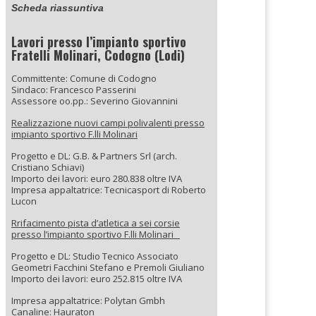
Scheda riassuntiva
Lavori presso l’impianto sportivo
Fratelli Molinari, Codogno (Lodi)
Committente: Comune di Codogno
Sindaco: Francesco Passerini
Assessore oo.pp.: Severino Giovannini
Realizzazione nuovi campi polivalenti presso
impianto sportivo F.lli Molinari
Progetto e DL: G.B. & Partners Srl (arch.
Cristiano Schiavi)
Importo dei lavori: euro 280.838 oltre IVA
Impresa appaltatrice: Tecnicasport di Roberto
Lucon
Rrifacimento pista d’atletica a sei corsie
presso l’impianto sportivo F.lli Molinari
Progetto e DL: Studio Tecnico Associato
Geometri Facchini Stefano e Premoli Giuliano
Importo dei lavori: euro 252.815 oltre IVA
Impresa appaltatrice: Polytan Gmbh
Canaline: Hauraton