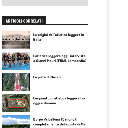
ARTICOLI CORRELATI
Le origini dell’atletica leggera in
Italia
L’atletica leggera oggi: intervista
a Gianni Mauri (FIDAL Lombardia)
La pista di Masen
L’impianto di atletica leggera tra
oggi e domani
Borgo Valbelluna (Belluno):
completamento della pista di Mel