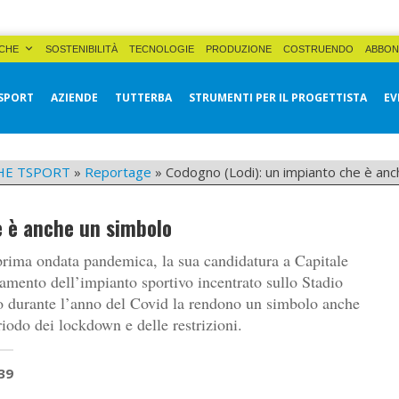
CHE
SOSTENIBILITÀ
TECNOLOGIE
PRODUZIONE
COSTRUENDO
ABBON
SPORT
AZIENDE
TUTTERBA
STRUMENTI PER IL PROGETTISTA
EV
HE TSPORT
»
Reportage
»
Codogno (Lodi): un impianto che è anc
e è anche un simbolo
 prima ondata pandemica, la sua candidatura a Capitale
vamento dell’impianto sportivo incentrato sullo Stadio
rio durante l’anno del Covid la rendono un simbolo anche
riodo dei lockdown e delle restrizioni.
39