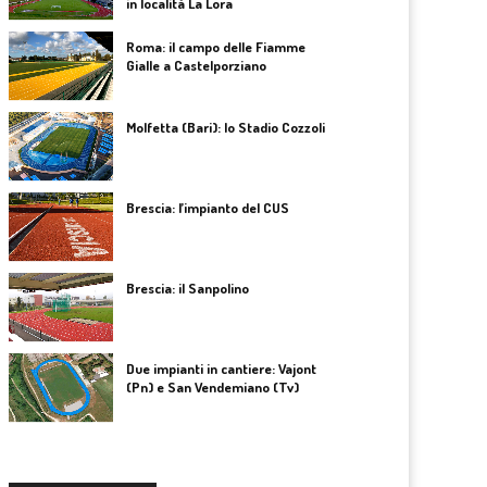
in località La Lora
Roma: il campo delle Fiamme
Gialle a Castelporziano
Molfetta (Bari): lo Stadio Cozzoli
Brescia: l’impianto del CUS
Brescia: il Sanpolino
Due impianti in cantiere: Vajont
(Pn) e San Vendemiano (Tv)