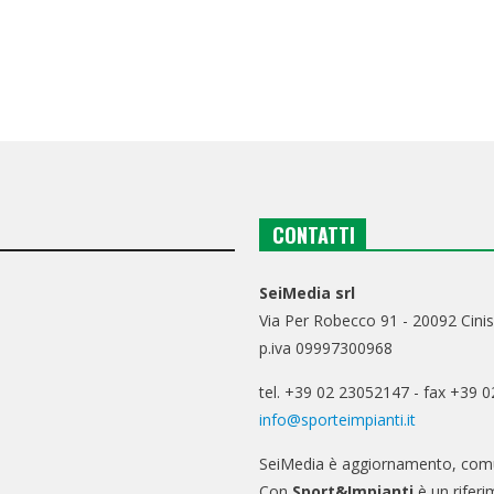
CONTATTI
SeiMedia srl
Via Per Robecco 91 - 20092 Cinis
p.iva 09997300968
tel. +39 02 23052147 - fax +39 
info@sporteimpianti.it
SeiMedia è aggiornamento, comu
Con
Sport&Impianti
è un riferi