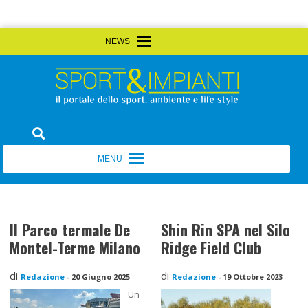
Skip
MENU
MENU
to
content
Sport&Impianti
notizie, prodotti, aziende dello sport facility
MENU
MENU
Il Parco termale De
Shin Rin SPA nel Silo
Montel-Terme Milano
Ridge Field Club
di
di
Redazione
-
20 Giugno 2025
Redazione
-
19 Ottobre 2023
Un