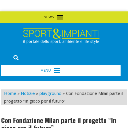
Skip
MENU
MENU
to
content
Sport&Impianti
notizie, prodotti, aziende dello sport facility
MENU
MENU
Home
»
Notizie
»
playground
»
Con Fondazione Milan parte il
progetto “In gioco per il futuro”
Con Fondazione Milan parte il progetto “In