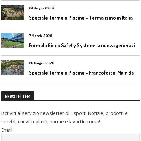
23 Giugno 2026
S
peciale Terme e Piscine – Termalismo in Italia: verso una nuova consapevolezza tra l’antico e il moderno
7 Maggio 2026
F
ormula Gioco Safety System: la nuova generazione di pavimentazioni antitrauma
26 Giugno 2026
S
peciale Terme e Piscine – Francoforte: Main Bad Bornheim
NEWSLETTER
iscriviti al servizio newsletter di Tsport. Notizie, prodotti e
servizi, nuovi impianti, norme e lavori in corso!
Email