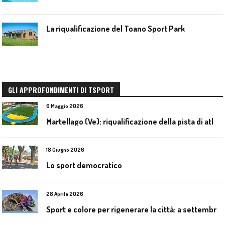
La riqualificazione del Toano Sport Park
GLI APPROFONDIMENTI DI TSPORT
6 Maggio 2026
M
artellago (Ve): riqualificazione della pista di atletica
18 Giugno 2026
Lo sport democratico
28 Aprile 2026
S
port e colore per rigenerare la città: a settembre il convegno COLORI URBANI al Mapei Stadium