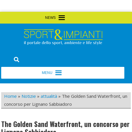
Skip
MENU
MENU
to
content
Sport&Impianti
notizie, prodotti, aziende dello sport facility
MENU
MENU
Home
»
Notizie
»
attualità
»
The Golden Sand Waterfront, un
concorso per Lignano Sabbiadoro
The Golden Sand Waterfront, un concorso per