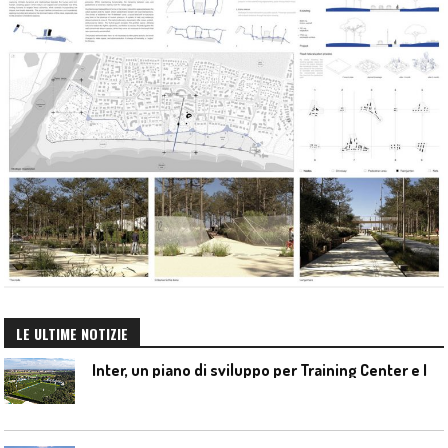
LE ULTIME NOTIZIE
I
nter, un piano di sviluppo per Training Center e Interello