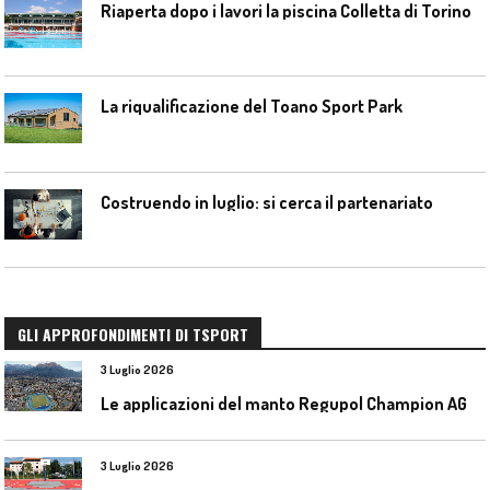
Riaperta dopo i lavori la piscina Colletta di Torino
La riqualificazione del Toano Sport Park
Costruendo in luglio: si cerca il partenariato
GLI APPROFONDIMENTI DI TSPORT
3 Luglio 2026
L
e applicazioni del manto Regupol Champion AG 4.0 negli impianti di atletica leggera
3 Luglio 2026