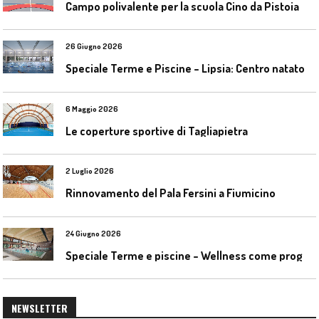
Campo polivalente per la scuola Cino da Pistoia
26 Giugno 2026
S
peciale Terme e Piscine – Lipsia: Centro natatorio Sportbad am Rabet
6 Maggio 2026
Le coperture sportive di Tagliapietra
2 Luglio 2026
Rinnovamento del Pala Fersini a Fiumicino
24 Giugno 2026
S
peciale Terme e piscine – Wellness come progetto contemporaneo
NEWSLETTER