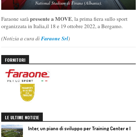
National Stadium di Tirana (Albania).
presente a MOVE
Faraone sarà
, la prima fiera sullo sport
organizzata in Italia,il 18 e 19 ottobre 2022, a Bergamo.
(Notizia a cura di
Faraone Srl
)
FORNITORI
LE ULTIME NOTIZIE
I
nter, un piano di sviluppo per Training Center e Interello