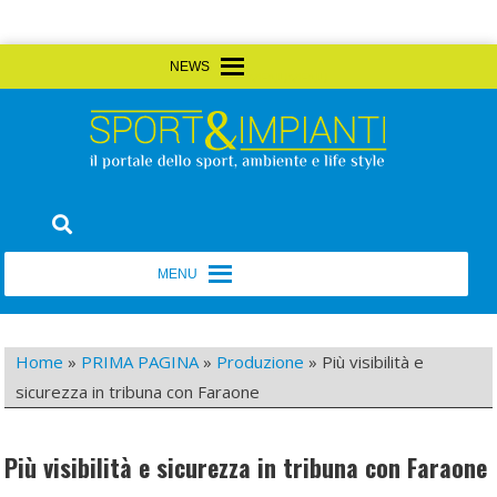
Skip
MENU
MENU
to
content
Sport&Impianti
notizie, prodotti, aziende dello sport facility
MENU
MENU
Home
»
PRIMA PAGINA
»
Produzione
»
Più visibilità e
sicurezza in tribuna con Faraone
Più visibilità e sicurezza in tribuna con Faraone