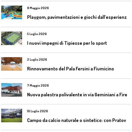
8 Maggio 2026
P
laygom, pavimentazioni e giochi dall’esperienza di Gatim nel reimpiego della gomma usata
5 Luglio 2026
I nuovi impegni di Tipiesse per lo sport
2 Luglio 2026
Rinnovamento del Pala Fersini a Fiumicino
7 Maggio 2026
N
uova palestra polivalente in via Geminiani a Firenze
10 Luglio 2026
C
ampo da calcio naturale o sintetico: con Pratoverde la manutenzione fa la differenza