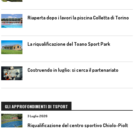
Riaperta dopo i lavori la piscina Colletta di Torino
La riqualificazione del Toano Sport Park
Costruendo in luglio: si cerca il partenariato
GLI APPROFONDIMENTI DI TSPORT
3 Luglio 2026
R
iqualificazione del centro sportivo Chiolo-Pioltelli a Monza