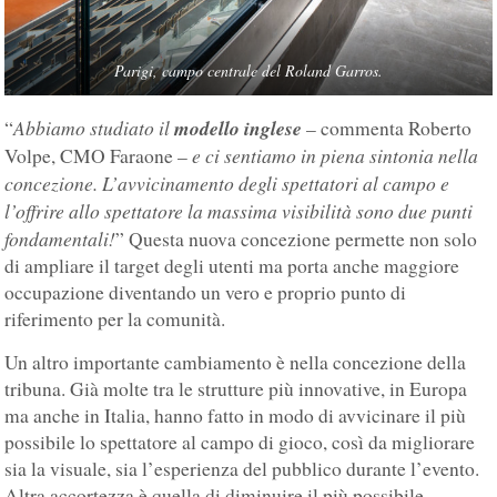
Parigi, campo centrale del Roland Garros.
Abbiamo studiato il
modello inglese
“
– commenta Roberto
e ci sentiamo in piena sintonia nella
Volpe, CMO Faraone –
concezione. L’avvicinamento degli spettatori al campo e
l’offrire allo spettatore la massima visibilità sono due punti
fondamentali!
” Questa nuova concezione permette non solo
di ampliare il target degli utenti ma porta anche maggiore
occupazione diventando un vero e proprio punto di
riferimento per la comunità.
Un altro importante cambiamento è nella concezione della
tribuna. Già molte tra le strutture più innovative, in Europa
ma anche in Italia, hanno fatto in modo di avvicinare il più
possibile lo spettatore al campo di gioco, così da migliorare
sia la visuale, sia l’esperienza del pubblico durante l’evento.
Altra accortezza è quella di diminuire il più possibile