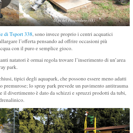
Diga del Panperduto (VA).
e di Tsport 338
, sono invece proprio i centri acquatici
allargare l’offerta pensando ad offrire occasioni più
acqua con il puro e semplice gioco.
anti natatori è ormai regola trovare l’inserimento di un’area
ray park.
o chiusi, tipici degli aquapark, che possono essere meno adatti
o premurose; lo spray park prevede un pavimento antitrauma
il divertimento è dato da schizzi e spruzzi prodotti da tubi,
adrenalinico.