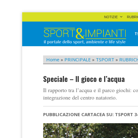
Skip
NOTIZIE
RUBRI
to
content
T
Sport&Impianti
notizie, prodotti, aziende dello sport facility
Home
»
PRINCIPALE
»
TSPORT
»
RUBRIC
Speciale – Il gioco e l’acqua
Il rapporto tra l’acqua e il parco giochi: c
integrazione del centro natatorio.
PUBBLICAZIONE CARTACEA SU: TSPORT 3