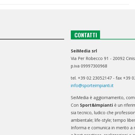
CONTATTI
SeiMedia srl
Via Per Robecco 91 - 20092 Cinis
p.iva 09997300968
tel. +39 02 23052147 - fax +39 
info@sporteimpianti.it
SeiMedia è aggiornamento, comu
Con
Sport&Impianti
è un riferi
sia tecnico, ludico che professio
ambientale; life-style; tempo libe
Informa e comunica in merito a 