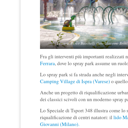
Ferrara, Parco Bacchelli (foto Giacomo Brini)
Fra gli interventi più importanti realizzati n
Ferrara
, dove lo spray park assume un ruolo
Lo spray park si fa strada anche negli inter
Camping Village di Ispra (Varese)
o quello
Anche un progetto di riqualificazione urba
dei classici scivoli con un moderno spray p
Lo Speciale di Tsport 348 illustra come lo sp
riqualificazione di centri natatori: il
lido M
Giovanni (Milano).