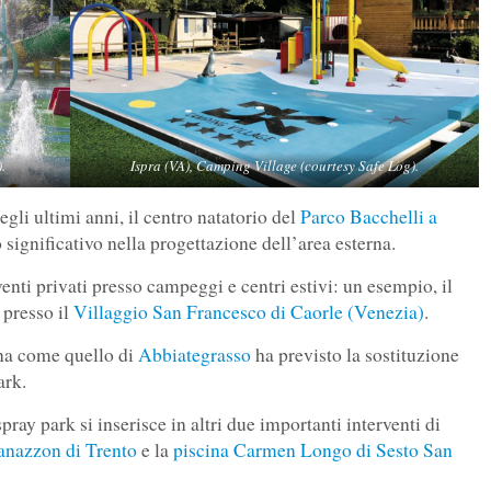
.
Ispra (VA), Camping Village (courtesy Safe Log).
egli ultimi anni, il centro natatorio del
Parco Bacchelli a
 significativo nella progettazione dell’area esterna.
venti privati presso campeggi e centri estivi: un esempio, il
 presso il
Villaggio San Francesco di Caorle (Venezia)
.
na come quello di
Abbiategrasso
ha previsto la sostituzione
ark.
ray park si inserisce in altri due importanti interventi di
anazzon di Trento
e la
piscina Carmen Longo di Sesto San