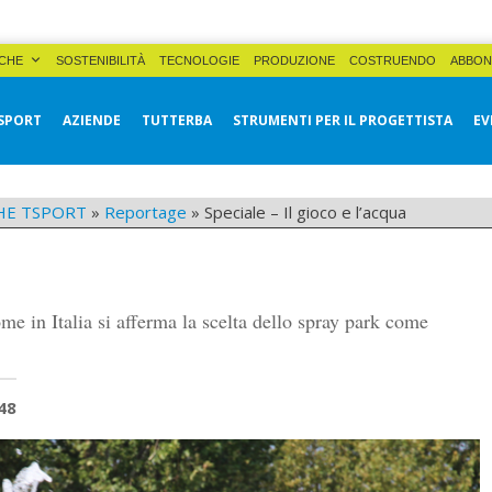
CHE
SOSTENIBILITÀ
TECNOLOGIE
PRODUZIONE
COSTRUENDO
ABBON
SPORT
AZIENDE
TUTTERBA
STRUMENTI PER IL PROGETTISTA
EV
HE TSPORT
»
Reportage
»
Speciale – Il gioco e l’acqua
ome in Italia si afferma la scelta dello spray park come
48