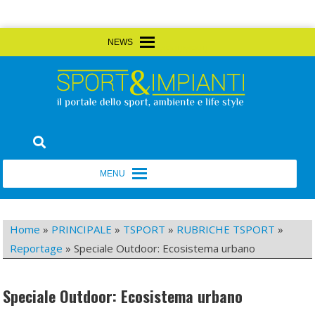
Skip
MENU
MENU
to
content
Sport&Impianti
notizie, prodotti, aziende dello sport facility
MENU
MENU
Home
»
PRINCIPALE
»
TSPORT
»
RUBRICHE TSPORT
»
Reportage
»
Speciale Outdoor: Ecosistema urbano
Speciale Outdoor: Ecosistema urbano