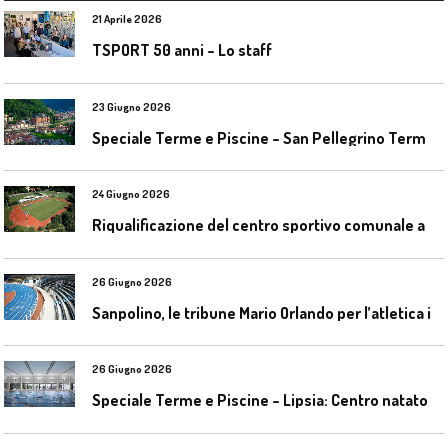
21 Aprile 2026
TSPORT 50 anni – Lo staff
23 Giugno 2026
S
peciale Terme e Piscine – San Pellegrino Terme da ieri a domani
24 Giugno 2026
R
iqualificazione del centro sportivo comunale a Bresso (Mi)
26 Giugno 2026
S
anpolino, le tribune Mario Orlando per l’atletica indoor
26 Giugno 2026
S
peciale Terme e Piscine – Lipsia: Centro natatorio Sportbad am Rabet