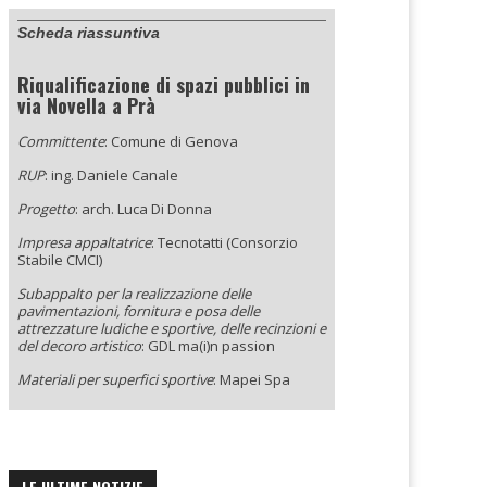
Scheda riassuntiva
Riqualificazione di spazi pubblici in
via Novella a Prà
Committente
: Comune di Genova
RUP
: ing. Daniele Canale
Progetto
: arch. Luca Di Donna
Impresa appaltatrice
: Tecnotatti (Consorzio
Stabile CMCI)
Subappalto per la realizzazione delle
pavimentazioni, fornitura e posa delle
attrezzature ludiche e sportive, delle recinzioni e
del decoro artistico
: GDL ma(i)n passion
Materiali per superfici sportive
: Mapei Spa
LE ULTIME NOTIZIE