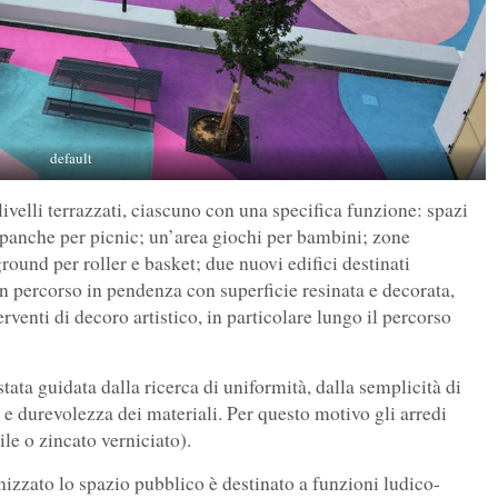
default
livelli terrazzati, ciascuno con una specifica funzione: spazi
li e panche per picnic; un’area giochi per bambini; zone
yground per roller e basket; due nuovi edifici destinati
un percorso in pendenza con superficie resinata e decorata,
rventi di decoro artistico, in particolare lungo il percorso
stata guidata dalla ricerca di uniformità, dalla semplicità di
za e durevolezza dei materiali. Per questo motivo gli arredi
le o zincato verniciato).
nizzato lo spazio pubblico è destinato a funzioni ludico-