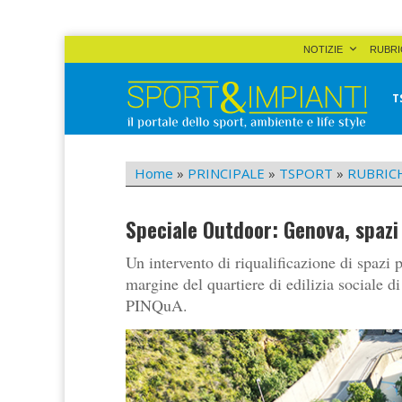
Skip
NOTIZIE
RUBRI
to
content
T
Sport&Impianti
notizie, prodotti, aziende dello sport facility
Home
»
PRINCIPALE
»
TSPORT
»
RUBRIC
Speciale Outdoor: Genova, spazi 
Un intervento di riqualificazione di spazi 
margine del quartiere di edilizia sociale 
PINQuA.