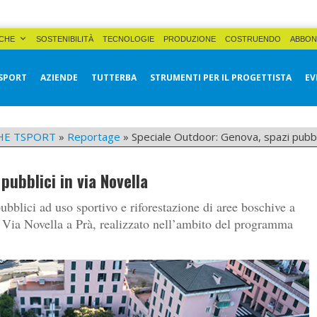
CHE
SOSTENIBILITÀ
TECNOLOGIE
PRODUZIONE
COSTRUENDO
ABBON
SPORT
AZIENDE
TUTTERBA
STRUMENTI PER IL PROGETTISTA
EV
HE TSPORT
»
Reportage
»
Speciale Outdoor: Genova, spazi pubbli
pubblici in via Novella
pubblici ad uso sportivo e riforestazione di aree boschive a
di Via Novella a Prà, realizzato nell’ambito del programma