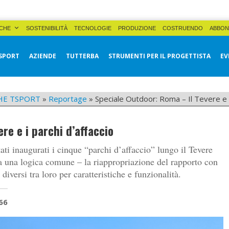
CHE
SOSTENIBILITÀ
TECNOLOGIE
PRODUZIONE
COSTRUENDO
ABBON
SPORT
AZIENDE
TUTTERBA
STRUMENTI PER IL PROGETTISTA
EV
HE TSPORT
»
Reportage
»
Speciale Outdoor: Roma – Il Tevere e i
re e i parchi d’affaccio
ti inaugurati i cinque “parchi d’affaccio” lungo il Tevere
da una logica comune – la riappropriazione del rapporto con
iversi tra loro per caratteristiche e funzionalità.
66