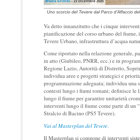
Bruno Grillini
-
22 Dicembre 2025
Uno scorcio del Tevere dal Parco d’Affaccio del 
Va detto innanzitutto che i cinque intervent
pianificazione del corso urbano del fiume
Tevere Urbano, infrastruttura d’acqua natur
Come riportato nella relazione generale, pa
in atto (Giubileo, PNRR, ecc.) e in programm
Regione Lazio, Autorità di Distretto, Sopri
individua aree e progetti strategici e priori
programmazione adeguata; individua una serie
contesti lungo i fiumi romani; definisce le l
lungo il fiume per garantire unitarietà crom
interventi lungo il fiume come parte di un “
Stralcio di Bacino (PS5 Tevere).
Vai al Masterplan del Tevere
.
Il Masterplan si compone di interventi sistem