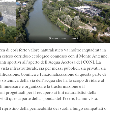
(Drone stato attuale)
ea di così forte valore naturalistico va inoltre inquadrata in
un esteso corridoio ecologico connesso con il Monte Antenne,
pianti sportivi all’aperto dell’Acqua Acetosa del CONI. La
ista infrastrutturale, sia per mezzi pubblici, sia privati, sia
alificazione, bonifica e funzionalizzazione di questa parte di
e sistemica della via dell’acqua che ha lo scopo di ridare al
i innescare e organizzare la trasformazione e il
 progettuali per il recupero ai fini naturalistici della
ivi di questa parte della sponda del Tevere, hanno visto:
l ripristino della permeabilità dei suoli a lungo compattati o