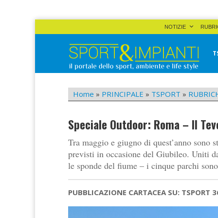
Skip
NOTIZIE
RUBRI
to
content
T
Sport&Impianti
notizie, prodotti, aziende dello sport facility
Home
»
PRINCIPALE
»
TSPORT
»
RUBRIC
Speciale Outdoor: Roma – Il Teve
Tra maggio e giugno di quest’anno sono sta
previsti in occasione del Giubileo. Uniti 
le sponde del fiume – i cinque parchi sono d
PUBBLICAZIONE CARTACEA SU: TSPORT 3