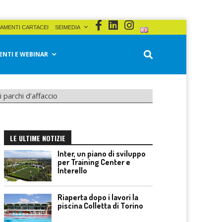
AMENTI CARTACEI
SEIMEDIA
ENTI E WEBINAR
 parchi d’affaccio
LE ULTIME NOTIZIE
Inter, un piano di sviluppo
per Training Center e
Interello
Riaperta dopo i lavori la
piscina Colletta di Torino