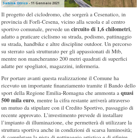
Sabina Orrico
-
11 Gennaio 2021
Il progetto del ciclodromo, che sorgerà a Cesenatico, in
provincia di Forlì-Cesena, vicino alla scuola e al centro
circuito di 1,6 chilometri
sportivo comunale, prevede un
,
adatto a praticare ciclismo su strada, podismo, pattinaggio
su strada, handbike e altre discipline outdoor. Un percorso
su sterrato sarà strutturato per gli appassionati di Mtb,
mentre non mancheranno 200 metri quadrati di superfici
adatte per spogliatoi, magazzini, infermeria.
Per portare avanti questa realizzazione il Comune ha
ricevuto un importante finanziamento tramite il Bando dello
quasi
sport della Regione Emilia-Romagna che ammonta a
500 mila euro
, mentre la cifra restante arriverà attraverso
un mutuo da stipulare con il Credito Sportivo, passaggio di
recente approvato. L’investimento prevede di installare
l’impianto di illuminazione, che permetterà di utilizzare la
struttura sportiva anche in condizioni di scarsa luminosità;
di completare la pista di pattinaggio artistico e di rifinire