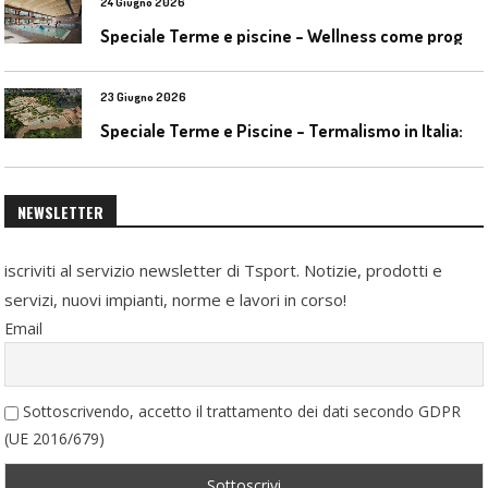
24 Giugno 2026
S
peciale Terme e piscine – Wellness come progetto contemporaneo
23 Giugno 2026
S
peciale Terme e Piscine – Termalismo in Italia: verso una nuova consapevolezza tra l’antico e il moderno
NEWSLETTER
iscriviti al servizio newsletter di Tsport. Notizie, prodotti e
servizi, nuovi impianti, norme e lavori in corso!
Email
Sottoscrivendo, accetto il trattamento dei dati secondo GDPR
(UE 2016/679)