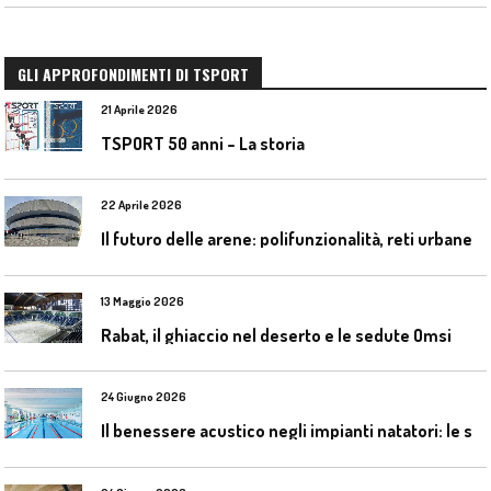
GLI APPROFONDIMENTI DI TSPORT
21 Aprile 2026
TSPORT 50 anni – La storia
22 Aprile 2026
I
l futuro delle arene: polifunzionalità, reti urbane e competizione globale
13 Maggio 2026
Rabat, il ghiaccio nel deserto e le sedute Omsi
24 Giugno 2026
I
l benessere acustico negli impianti natatori: le soluzioni Celenit