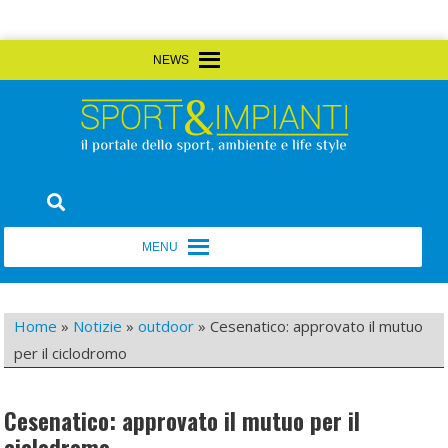
Skip
MENU
MENU
to
content
Sport&Impianti
notizie, prodotti, aziende dello sport facility
MENU
MENU
Home
»
Notizie
»
outdoor
»
Cesenatico: approvato il mutuo
per il ciclodromo
Cesenatico: approvato il mutuo per il