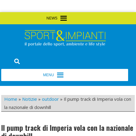
Skip
MENU
MENU
to
content
Sport&Impianti
notizie, prodotti, aziende dello sport facility
MENU
MENU
Home
»
Notizie
»
outdoor
»
Il pump track di Imperia vola con
la nazionale di downhill
Il pump track di Imperia vola con la nazionale