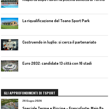
La riqualificazione del Toano Sport Park
Costruendo in luglio: si cerca il partenariato
Euro 2032: candidate 13 città con 16 stadi
GLI APPROFONDIMENTI DI TSPORT
26 Giugno 2026
S
peciale Terme e Piscine – Francoforte: Main Bad Bornheim