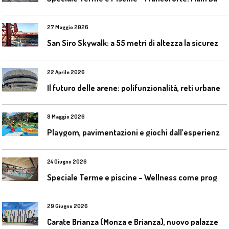
27 Maggio 2026
S
an Siro Skywalk: a 55 metri di altezza la sicurezza diventa parte dell’esperienza
22 Aprile 2026
I
l futuro delle arene: polifunzionalità, reti urbane e competizione globale
8 Maggio 2026
P
laygom, pavimentazioni e giochi dall’esperienza di Gatim nel reimpiego della gomma usata
24 Giugno 2026
S
peciale Terme e piscine – Wellness come progetto contemporaneo
29 Giugno 2026
C
arate Brianza (Monza e Brianza), nuovo palazzetto dello sport