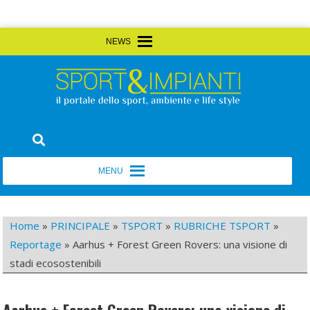
Skip
MENU
MENU
to
content
Sport&Impianti
notizie, prodotti, aziende dello sport facility
MENU
MENU
Home
»
PRINCIPALE
»
TSPORT
»
RUBRICHE TSPORT
»
Reportage
»
Aarhus + Forest Green Rovers: una visione di
stadi ecosostenibili