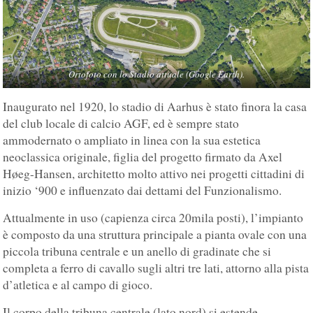
Ortofoto con lo Stadio attuale (Google Earth).
Inaugurato nel 1920, lo stadio di Aarhus è stato finora la casa
del club locale di calcio AGF, ed è sempre stato
ammodernato o ampliato in linea con la sua estetica
neoclassica originale, figlia del progetto firmato da Axel
Høeg-Hansen, architetto molto attivo nei progetti cittadini di
inizio ‘900 e influenzato dai dettami del Funzionalismo.
Attualmente in uso (capienza circa 20mila posti), l’impianto
è composto da una struttura principale a pianta ovale con una
piccola tribuna centrale e un anello di gradinate che si
completa a ferro di cavallo sugli altri tre lati, attorno alla pista
d’atletica e al campo di gioco.
Il corpo della tribuna centrale (lato nord) si estende