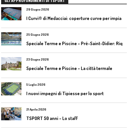
GLI APPROFONDIMENTI DI TSPORT
29 Giugno 2026
I
Curvi® di Medacciai: coperture curve per impianti acquatici
25 Giugno 2026
S
peciale Terme e Piscine – Pré-Saint-Didier: Riqualificazione della piscina coperta
23 Giugno 2026
Speciale Terme e Piscine – La città termale
5 Luglio 2026
I nuovi impegni di Tipiesse per lo sport
21 Aprile 2026
TSPORT 50 anni – Lo staff