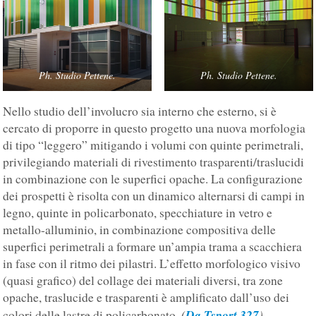
Ph. Studio Pettene.
Ph. Studio Pettene.
Nello studio dell’involucro sia interno che esterno, si è
cercato di proporre in questo progetto una nuova morfologia
di tipo “leggero” mitigando i volumi con quinte perimetrali,
privilegiando materiali di rivestimento trasparenti/traslucidi
in combinazione con le superfici opache. La configurazione
dei prospetti è risolta con un dinamico alternarsi di campi in
legno, quinte in policarbonato, specchiature in vetro e
metallo-alluminio, in combinazione compositiva delle
superfici perimetrali a formare un’ampia trama a scacchiera
in fase con il ritmo dei pilastri. L’effetto morfologico visivo
(quasi grafico) del collage dei materiali diversi, tra zone
opache, traslucide e trasparenti è amplificato dall’uso dei
(
Da Tsport 327
).
colori delle lastre di policarbonato.