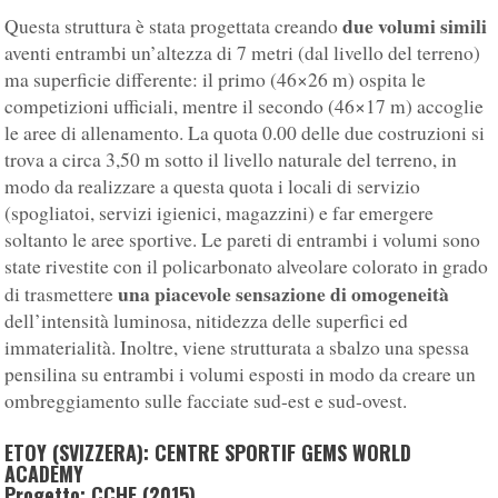
due volumi simili
Questa struttura è stata progettata creando
aventi entrambi un’altezza di 7 metri (dal livello del terreno)
ma superficie differente: il primo (46×26 m) ospita le
competizioni ufficiali, mentre il secondo (46×17 m) accoglie
le aree di allenamento. La quota 0.00 delle due costruzioni si
trova a circa 3,50 m sotto il livello naturale del terreno, in
modo da realizzare a questa quota i locali di servizio
(spogliatoi, servizi igienici, magazzini) e far emergere
soltanto le aree sportive. Le pareti di entrambi i volumi sono
state rivestite con il policarbonato alveolare colorato in grado
una piacevole sensazione di omogeneità
di trasmettere
dell’intensità luminosa, nitidezza delle superfici ed
immaterialità. Inoltre, viene strutturata a sbalzo una spessa
pensilina su entrambi i volumi esposti in modo da creare un
ombreggiamento sulle facciate sud-est e sud-ovest.
ETOY (SVIZZERA): CENTRE SPORTIF GEMS WORLD
ACADEMY
Progetto: CCHE (2015)