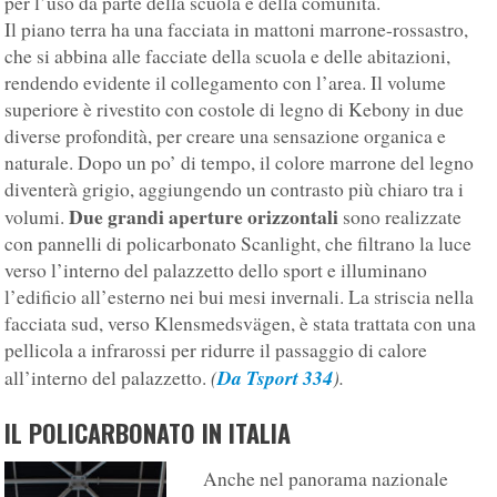
per l’uso da parte della scuola e della comunità.
Il piano terra ha una facciata in mattoni marrone-rossastro,
che si abbina alle facciate della scuola e delle abitazioni,
rendendo evidente il collegamento con l’area. Il volume
superiore è rivestito con costole di legno di Kebony in due
diverse profondità, per creare una sensazione organica e
naturale. Dopo un po’ di tempo, il colore marrone del legno
diventerà grigio, aggiungendo un contrasto più chiaro tra i
Due grandi aperture orizzontali
volumi.
sono realizzate
con pannelli di policarbonato Scanlight, che filtrano la luce
verso l’interno del palazzetto dello sport e illuminano
l’edificio all’esterno nei bui mesi invernali. La striscia nella
facciata sud, verso Klensmedsvägen, è stata trattata con una
pellicola a infrarossi per ridurre il passaggio di calore
(
Da Tsport 334
).
all’interno del palazzetto.
IL POLICARBONATO IN ITALIA
Anche nel panorama nazionale