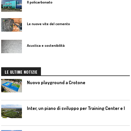
Il policarbonato
Le nuove vite del cemento
Acustica e sostenibilità
LE ULTIME NOTIZIE
Nuovo playground a Crotone
I
nter, un piano di sviluppo per Training Center e Interello