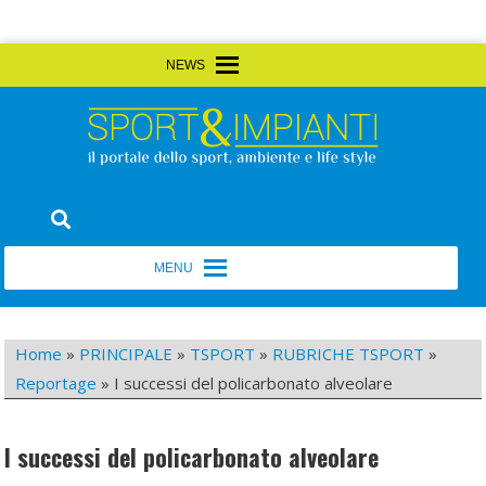
Skip
MENU
MENU
to
content
Sport&Impianti
notizie, prodotti, aziende dello sport facility
MENU
MENU
Home
»
PRINCIPALE
»
TSPORT
»
RUBRICHE TSPORT
»
Reportage
»
I successi del policarbonato alveolare
I successi del policarbonato alveolare