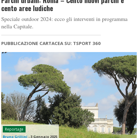
Parchi urbani: Roma – Cento nuovi parchi e
cento aree ludiche
Speciale outdoor 2024: ecco gli interventi in programma
nella Capitale.
PUBBLICAZIONE CARTACEA SU: TSPORT 360
Reportage
Bruno Grillini
-
3 Gennaio 2025