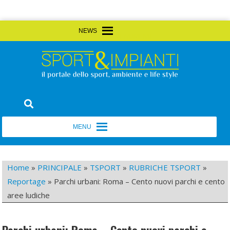
Skip
MENU
MENU
to
content
Sport&Impianti
notizie, prodotti, aziende dello sport facility
MENU
MENU
Home
»
PRINCIPALE
»
TSPORT
»
RUBRICHE TSPORT
»
Reportage
»
Parchi urbani: Roma – Cento nuovi parchi e cento
aree ludiche