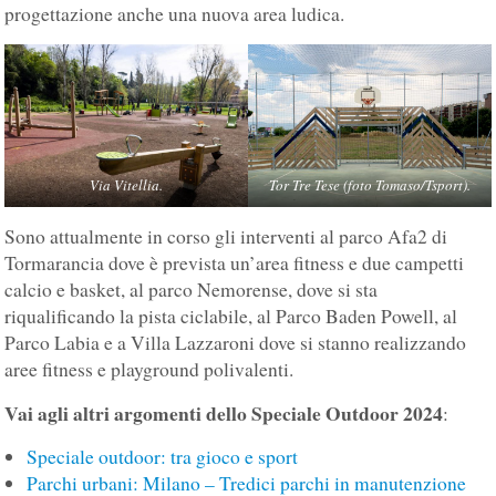
progettazione anche una nuova area ludica.
Via Vitellia.
Tor Tre Tese (foto Tomaso/Tsport).
Sono attualmente in corso gli interventi al parco Afa2 di
Tormarancia dove è prevista un’area fitness e due campetti
calcio e basket, al parco Nemorense, dove si sta
riqualificando la pista ciclabile, al Parco Baden Powell, al
Parco Labia e a Villa Lazzaroni dove si stanno realizzando
aree fitness e playground polivalenti.
Vai agli altri argomenti dello Speciale Outdoor 2024
:
Speciale outdoor: tra gioco e sport
Parchi urbani: Milano – Tredici parchi in manutenzione