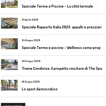
Speciale Terme e Piscine – La città termale
21 Aprile 2026
Speciale Rapporto Italia 2025: appalti e prezziari
24 Giugno 2026
S
peciale Terme e piscine – Wellness come progetto contemporaneo
30 Giugno 2026
T
rame Condivise, il progetto vincitore di The Sport District per Codroipo
18 Giugno 2026
Lo sport democratico