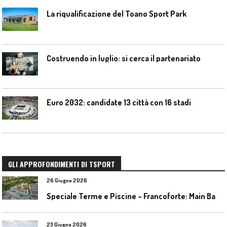
La riqualificazione del Toano Sport Park
Costruendo in luglio: si cerca il partenariato
Euro 2032: candidate 13 città con 16 stadi
GLI APPROFONDIMENTI DI TSPORT
26 Giugno 2026
S
peciale Terme e Piscine – Francoforte: Main Bad Bornheim
23 Giugno 2026