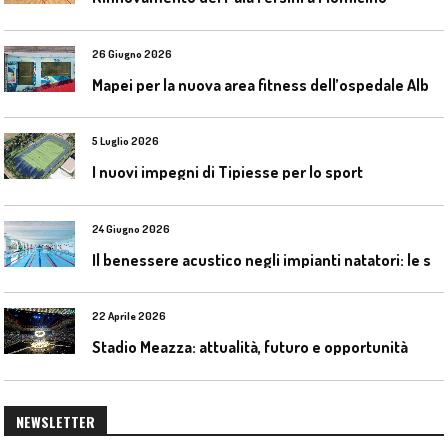
26 Giugno 2026
M
apei per la nuova area fitness dell’ospedale Alba-Bra
5 Luglio 2026
I nuovi impegni di Tipiesse per lo sport
24 Giugno 2026
I
l benessere acustico negli impianti natatori: le soluzioni Celenit
22 Aprile 2026
Stadio Meazza: attualità, futuro e opportunità
NEWSLETTER