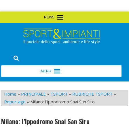
Skip
MENU
MENU
to
content
Sport&Impianti
notizie, prodotti, aziende dello sport facility
MENU
MENU
Home
»
PRINCIPALE
»
TSPORT
»
RUBRICHE TSPORT
»
Reportage
»
Milano: l’Ippodromo Snai San Siro
Milano: l’Ippodromo Snai San Siro