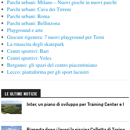
Parchi urbani: Milano – Nuovi giochi in nuovi parchi
Parchi urbani: Cava dei Tirreni
Parchi urbani: Roma
Parchi urbani: Bellinzona
Playground e arte
Giocare rigenera: 7 nuovi playground per Terni
La rinascita degli skatepark
Centri sportivi: Bari
Centri sportivi: Veles
Bergamo: gli spazi del centro piacentiniano
Lecco: piattaforma per gli sport lacustri
LE ULTIME NOTIZIE
I
nter, un piano di sviluppo per Training Center e Interello
Riaperta dopo i lavori la piscina Colletta di Torino