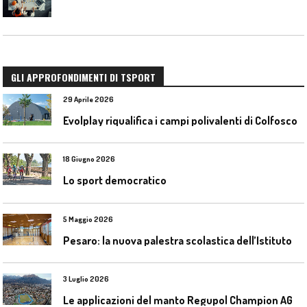
GLI APPROFONDIMENTI DI TSPORT
29 Aprile 2026
Evolplay riqualifica i campi polivalenti di Colfosco
18 Giugno 2026
Lo sport democratico
5 Maggio 2026
P
esaro: la nuova palestra scolastica dell’Istituto Comprensivo Olivieri
3 Luglio 2026
L
e applicazioni del manto Regupol Champion AG 4.0 negli impianti di atletica leggera