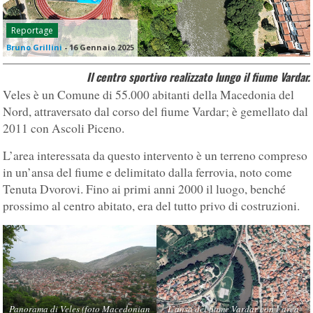
Reportage
Bruno Grillini
-
16 Gennaio 2025
Il centro sportivo realizzato lungo il fiume Vardar.
Veles è un Comune di 55.000 abitanti della Macedonia del
Nord, attraversato dal corso del fiume Vardar; è gemellato dal
2011 con Ascoli Piceno.
L’area interessata da questo intervento è un terreno compreso
in un’ansa del fiume e delimitato dalla ferrovia, noto come
Tenuta Dvorovi. Fino ai primi anni 2000 il luogo, benché
prossimo al centro abitato, era del tutto privo di costruzioni.
Panorama di Veles (foto Macedonian
L’ansa del fiume Vardar con l’area