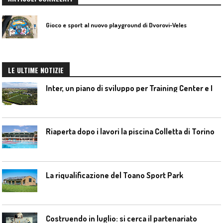
Gioco e sport al nuovo playground di Dvorovi-Veles
LE ULTIME NOTIZIE
I
nter, un piano di sviluppo per Training Center e Interello
Riaperta dopo i lavori la piscina Colletta di Torino
La riqualificazione del Toano Sport Park
Costruendo in luglio: si cerca il partenariato