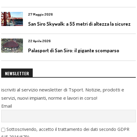
27 Maggio 2026
S
an Siro Skywalk: a 55 metri di altezza la sicurezza diventa parte dell’esperienza
22 Aprile 2026
Palasport di San Siro: il gigante scomparso
NEWSLETTER
iscriviti al servizio newsletter di Tsport. Notizie, prodotti e
servizi, nuovi impianti, norme e lavori in corso!
Email
Sottoscrivendo, accetto il trattamento dei dati secondo GDPR
(UE 2016/679)