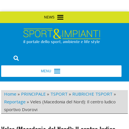
Skip
MENU
MENU
to
content
Sport&Impianti
notizie, prodotti, aziende dello sport facility
MENU
MENU
Home
»
PRINCIPALE
»
TSPORT
»
RUBRICHE TSPORT
»
Reportage
»
Veles (Macedonia del Nord): Il centro ludico
sportivo Dvorovi