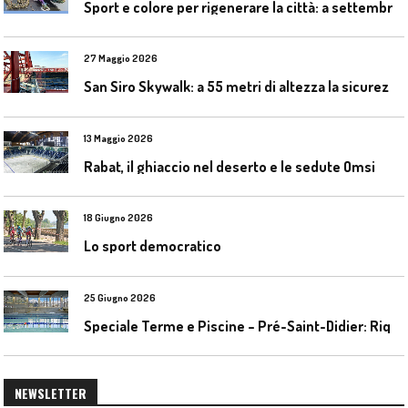
S
port e colore per rigenerare la città: a settembre il convegno COLORI URBANI al Mapei Stadium
27 Maggio 2026
S
an Siro Skywalk: a 55 metri di altezza la sicurezza diventa parte dell’esperienza
13 Maggio 2026
Rabat, il ghiaccio nel deserto e le sedute Omsi
18 Giugno 2026
Lo sport democratico
25 Giugno 2026
S
peciale Terme e Piscine – Pré-Saint-Didier: Riqualificazione della piscina coperta
NEWSLETTER