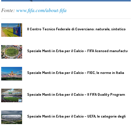
Fonte:
www.fifa.com/about-fifa
I
l Centro Tecnico Federale di Coverciano: naturale, sintetico e misto nella “casa del calcio”
S
peciale Manti in Erba per il Calcio – FIFA licensed manufacturers
Speciale Manti in Erba per il Calcio – FIGC, le norme in Italia
S
peciale Manti in Erba per il Calcio – Il FIFA Quality Programme per l’erba artificiale
S
peciale Manti in Erba per il Calcio – UEFA, le categorie degli stadi