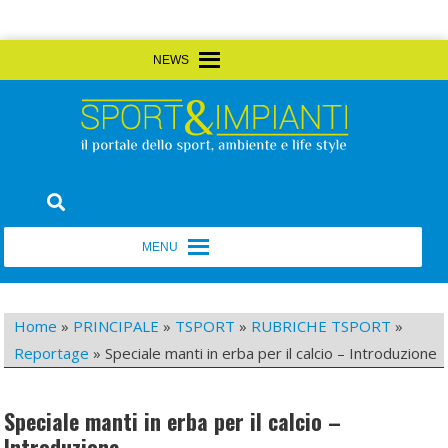
Skip
MENU
MENU
to
content
Sport&Impianti
notizie, prodotti, aziende dello sport facility
MENU
MENU
Home
»
PRINCIPALE
»
TSPORT
»
RUBRICHE TSPORT
»
Reportage
»
Speciale manti in erba per il calcio – Introduzione
Speciale manti in erba per il calcio –
Introduzione