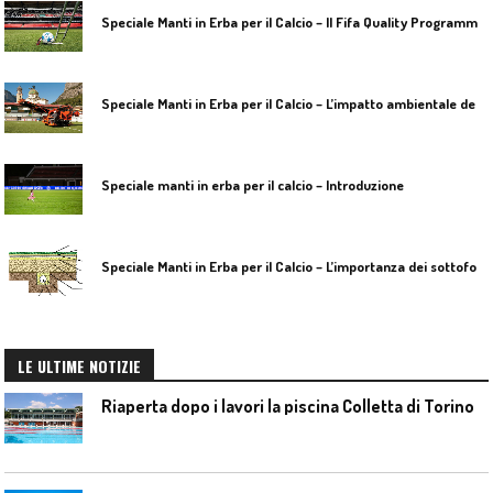
S
peciale Manti in Erba per il Calcio – Il Fifa Quality Programme per l’erba naturale
S
peciale Manti in Erba per il Calcio – L’impatto ambientale delle superfici artificiali
Speciale manti in erba per il calcio – Introduzione
S
peciale Manti in Erba per il Calcio – L’importanza dei sottofondi in un sistema di erba artificiale
LE ULTIME NOTIZIE
Riaperta dopo i lavori la piscina Colletta di Torino