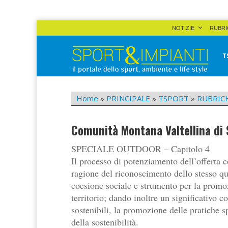
Skip
NOTIZIE
RUBRI
to
content
T
Sport&Impianti
notizie, prodotti, aziende dello sport facility
Home
»
PRINCIPALE
»
TSPORT
»
RUBRIC
Comunità Montana Valtellina di 
SPECIALE OUTDOOR – Capitolo 4
Il processo di potenziamento dell’offerta c
ragione del riconoscimento dello stesso q
coesione sociale e strumento per la promoz
territorio; dando inoltre un significativo co
sostenibili, la promozione delle pratiche 
della sostenibilità.