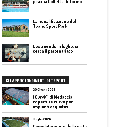
piscina Colletta di Torino
La riqualificazione del
Toano Sport Park
Costruendo in luglio: si
cerca il partenariato
GLI APPROFONDIMENTI DI TSPORT
29 Giugno 2026
I Curvi® di Medacciai:
coperture curve per
impianti acquatici
1 Luglio 2026
Completamento della pista