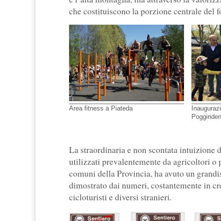
che costituiscono la porzione centrale del f
Area fitness a Piateda
Inauguraz
Poggiriden
La straordinaria e non scontata intuizione d
utilizzati prevalentemente da agricoltori o 
comuni della Provincia, ha avuto un gran
dimostrato dai numeri, costantemente in cres
cicloturisti e diversi stranieri.