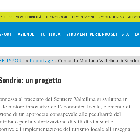
CHE
SOSTENIBILITÀ
TECNOLOGIE
PRODUZIONE
COSTRUENDO
ABBON
SPORT
AZIENDE
TUTTERBA
STRUMENTI PER IL PROGETTISTA
EV
HE TSPORT
»
Reportage
»
Comunità Montana Valtellina di Sondri
Sondrio: un progetto
onnessa al tracciato del Sentiero Valtellina si sviluppa in
uale motore innovativo dell’economica locale, elemento di
ione di un approccio consapevole alle peculiarità del
ntributo per la valorizzazione di stili di vita sani e
sportive e l’implementazione del turismo locale all’insegna