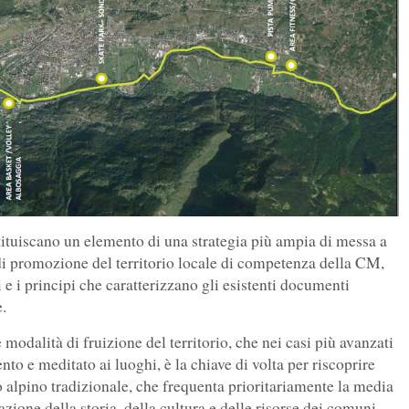
stituiscano un elemento di una strategia più ampia di messa a
 e di promozione del territorio locale di competenza della CM,
 e i principi che caratterizzano gli esistenti documenti
e.
odalità di fruizione del territorio, che nei casi più avanzati
nto e meditato ai luoghi, è la chiave di volta per riscoprire
o alpino tradizionale, che frequenta prioritariamente la media
azione della storia, della cultura e delle risorse dei comuni