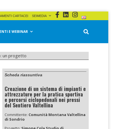
AMENTI CARTACEI
SEIMEDIA
ENTI E WEBINAR
o: un progetto
Scheda riassuntiva
Creazione di un sistema di impianti e
attrezzature per la pratica sportiva
e percorsi ciclopedonali nei pressi
del Sentiero Valtellina
Committente:
Comunità Montana Valtellina
di Sondrio
Progetto:
Simone Cola Studio di