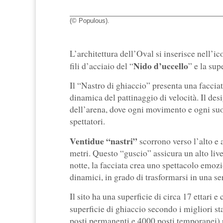
(© Populous).
L’architettura dell’Oval si inserisce nell’i
Nido d’uccello
fili d’acciaio del “
” e la su
Il “Nastro di ghiaccio” presenta una facciata
dinamica del pattinaggio di velocità. Il des
dell’arena, dove ogni movimento e ogni suono
spettatori.
Ventidue “nastri”
scorrono verso l’alto e 
metri. Questo “guscio” assicura un alto livell
notte, la facciata crea uno spettacolo emozi
dinamici, in grado di trasformarsi in una se
Il sito ha una superficie di circa 17 ettari
superficie di ghiaccio secondo i migliori s
posti permanenti e 4000 posti temporanei) po