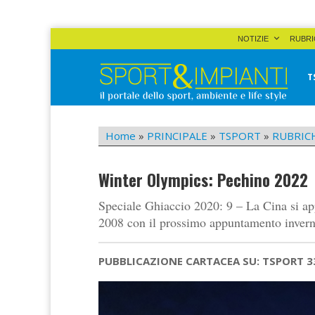
Skip
NOTIZIE
RUBRI
to
content
T
Sport&Impianti
notizie, prodotti, aziende dello sport facility
Home
»
PRINCIPALE
»
TSPORT
»
RUBRIC
Winter Olympics: Pechino 2022
Speciale Ghiaccio 2020: 9 – La Cina si app
2008 con il prossimo appuntamento invern
PUBBLICAZIONE CARTACEA SU: TSPORT 3