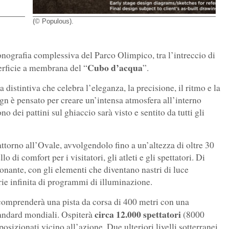
(© Populous).
conografia complessiva del Parco Olimpico, tra l’intreccio di
Cubo d’acqua
perficie a membrana del “
”.
 distintiva che celebra l’eleganza, la precisione, il ritmo e la
ign è pensato per creare un’intensa atmosfera all’interno
 dei pattini sul ghiaccio sarà visto e sentito da tutti gli
attorno all’Ovale, avvolgendolo fino a un’altezza di oltre 30
o di comfort per i visitatori, gli atleti e gli spettatori. Di
onante, con gli elementi che diventano nastri di luce
rie infinita di programmi di illuminazione.
 e comprenderà una pista da corsa di 400 metri con una
circa 12.000 spettatori
tandard mondiali. Ospiterà
(8000
sizionati vicino all’azione. Due ulteriori livelli sotterranei