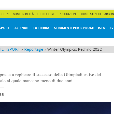
CHE
SOSTENIBILITÀ
TECNOLOGIE
PRODUZIONE
COSTRUENDO
ABBON
SPORT
AZIENDE
TUTTERBA
STRUMENTI PER IL PROGETTISTA
EV
HE TSPORT
»
Reportage
»
Winter Olympics: Pechino 2022
resta a replicare il successo delle Olimpiadi estive del
ale al quale mancano meno di due anni.
35