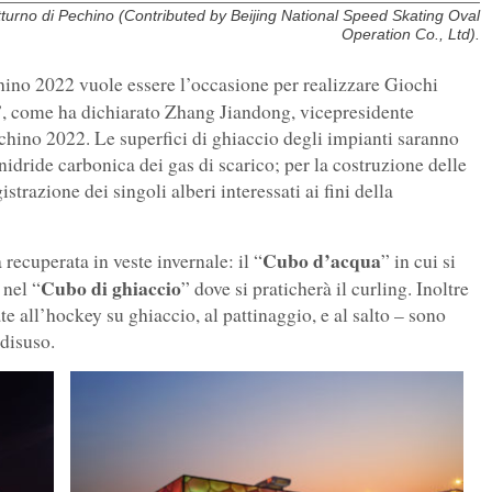
turno di Pechino (Contributed by Beijing National Speed Skating Oval
Operation Co., Ltd).
ino 2022 vuole essere l’occasione per realizzare Giochi
”, come ha dichiarato Zhang Jiandong, vicepresidente
chino 2022. Le superfici di ghiaccio degli impianti saranno
idride carbonica dei gas di scarico; per la costruzione delle
istrazione dei singoli alberi interessati ai fini della
Cubo d’acqua
 recuperata in veste invernale: il “
” in cui si
Cubo di ghiaccio
 nel “
” dove si praticherà il curling. Inoltre
te all’hockey su ghiaccio, al pattinaggio, e al salto – sono
 disuso.