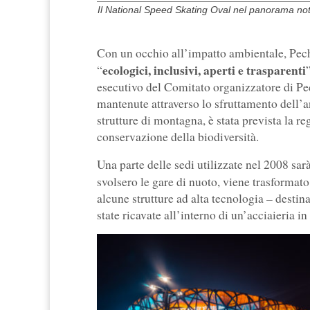
Il National Speed Skating Oval nel panorama not
Con un occhio all’impatto ambientale, Pech
ecologici, inclusivi, aperti e trasparenti
“
esecutivo del Comitato organizzatore di Pe
mantenute attraverso lo sfruttamento dell’an
strutture di montagna, è stata prevista la reg
conservazione della biodiversità.
Una parte delle sedi utilizzate nel 2008 sarà
svolsero le gare di nuoto, viene trasformato
alcune strutture ad alta tecnologia – destina
state ricavate all’interno di un’acciaieria in