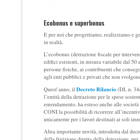
Ecobonus e superbonus
E per noi che progettiamo, realizziamo e ge
in realtà.
L’ecobonus (detrazione fiscale per intervent
edifici esistenti, in misura variabile dal 50
persone fisiche, ai contribuenti che consegu
agli enti pubblici e privati che non svolgon
Decreto Rilancio
Quest’anno, il
(DL n. 34/
l’entità della detrazione per le spese soste
emendamento, ha esteso anche alle società e 
CONI la possibilità di ricorrere all’incenti
unicamente per i lavori destinati ai soli imm
Altra importante novità, introdotta dal decre
della fruizione diretta della detrazione, per