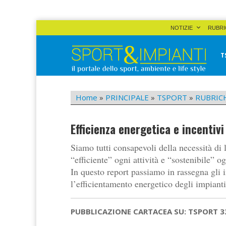
Skip
NOTIZIE
RUBRI
to
content
T
Sport&Impianti
notizie, prodotti, aziende dello sport facility
Home
»
PRINCIPALE
»
TSPORT
»
RUBRIC
Efficienza energetica e incentivi
Siamo tutti consapevoli della necessità di 
“efficiente” ogni attività e “sostenibile” 
In questo report passiamo in rassegna gli 
l’efficientamento energetico degli impianti,
PUBBLICAZIONE CARTACEA SU: TSPORT 3