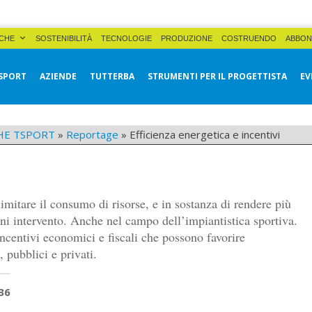
CHE
SOSTENIBILITÀ
TECNOLOGIE
PRODUZIONE
COSTRUENDO
ABBON
SPORT
AZIENDE
TUTTERBA
STRUMENTI PER IL PROGETTISTA
EV
HE TSPORT
»
Reportage
»
Efficienza energetica e incentivi
limitare il consumo di risorse, e in sostanza di rendere più
ogni intervento. Anche nel campo dell’impiantistica sportiva.
incentivi economici e fiscali che possono favorire
 pubblici e privati.
36