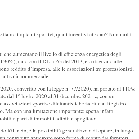
stiamo impianti sportivi, quali incentivi ci sono? Non molti
i che aumentano il livello di efficienza energetica degli
 al 90%), nato con il DL n. 63 del 2013, era riservato alle
ono reddito d’impresa, alle le associazioni tra professionisti,
o attività commerciale.
2020, convertito con la legge n. 77/2020), ha portato al 110%
nute dal 1° luglio 2020 al 31 dicembre 2021 e, con un
associazioni sportive dilettantistiche iscritte al Registro
vo. Ma con una limitazione importante: spetta infatti
obili o parti di immobili adibiti a spogliatoi.
to Rilancio, è la possibilità generalizzata di optare, in luogo
 un contributo anticipato sotto forma di sconto dai fornitori