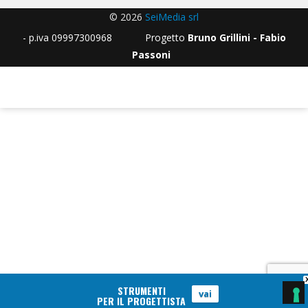
© 2026
SeiMedia srl
- p.iva 09997300968 Progetto
Bruno Grillini - Fabio
Passoni
STRUMENTI
vai
PER IL PROGETTISTA