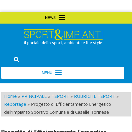
Skip
MENU
MENU
to
content
Sport&Impianti
notizie, prodotti, aziende dello sport facility
MENU
MENU
Home
»
PRINCIPALE
»
TSPORT
»
RUBRICHE TSPORT
»
Reportage
»
Progetto di Efficientamento Energetico
dell’Impianto Sportivo Comunale di Caselle Torinese