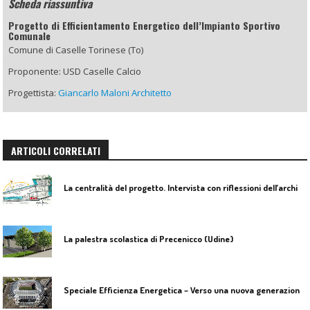
Scheda riassuntiva
Progetto di Efficientamento Energetico dell’Impianto Sportivo
Comunale
Comune di Caselle Torinese (To)
Proponente: USD Caselle Calcio
Progettista:
Giancarlo Maloni Architetto
ARTICOLI CORRELATI
L
a centralità del progetto. Intervista con riflessioni dell’architetto Paolo Pettene
La palestra scolastica di Precenicco (Udine)
S
peciale Efficienza Energetica – Verso una nuova generazione di impianti sportivi