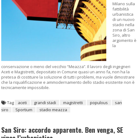
Milano sulla
fattibilità
urbanistica
di un nuovo
stadio nella
zona di San
Siro, altro
argomento è
la
conservazione o meno del vecchio “Meazza”. Il lavoro degli ingegneri
Aceti e Magistretti, depositato in Comune quasi un anno fa, non ha la
pretesa di costituire la soluzione di tutti i problemi, ma vuole dimostrare
che la riqualificazione e ammodernamento dello stadio esistente non è
tecnicamente impossibile.
Tag
aceti
grandi stadi
magistretti
populous
san
siro
Sportium
stadio meazza
San Siro: accordo apparente. Ben venga, SE
vince l’urbanistica.