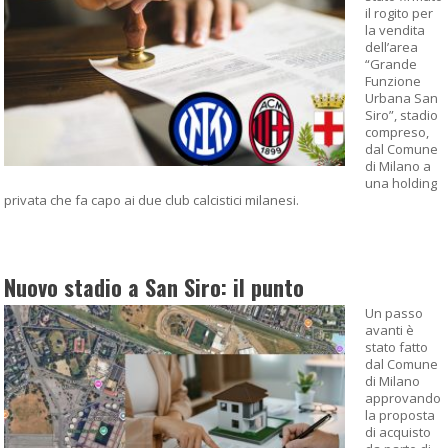
il rogito per
la vendita
dell’area
“Grande
Funzione
Urbana San
Siro”, stadio
compreso,
dal Comune
di Milano a
una holding
privata che fa capo ai due club calcistici milanesi.
Nuovo stadio a San Siro: il punto
Un passo
avanti è
stato fatto
dal Comune
di Milano
approvando
la proposta
di acquisto