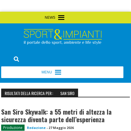
Skip
MENU
MENU
to
content
Sport&Impianti
notizie, prodotti, aziende dello sport facility
MENU
MENU
RISULTATI DELLA RICERCA PER::
SAN SIRO
San Siro Skywalk: a 55 metri di altezza la
sicurezza diventa parte dell’esperienza
Produzione
Redazione
-
27 Maggio 2026