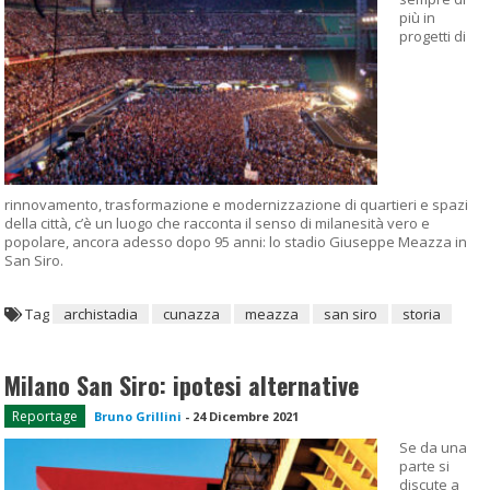
più in
progetti di
rinnovamento, trasformazione e modernizzazione di quartieri e spazi
della città, c’è un luogo che racconta il senso di milanesità vero e
popolare, ancora adesso dopo 95 anni: lo stadio Giuseppe Meazza in
San Siro.
Tag
archistadia
cunazza
meazza
san siro
storia
Milano San Siro: ipotesi alternative
Reportage
Bruno Grillini
-
24 Dicembre 2021
Se da una
parte si
discute a