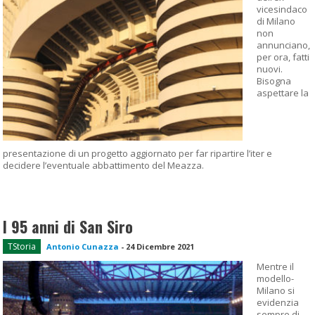
vicesindaco
di Milano
non
annunciano,
per ora, fatti
nuovi.
Bisogna
aspettare la
presentazione di un progetto aggiornato per far ripartire l’iter e
decidere l’eventuale abbattimento del Meazza.
I 95 anni di San Siro
TStoria
Antonio Cunazza
-
24 Dicembre 2021
Mentre il
modello-
Milano si
evidenzia
sempre di