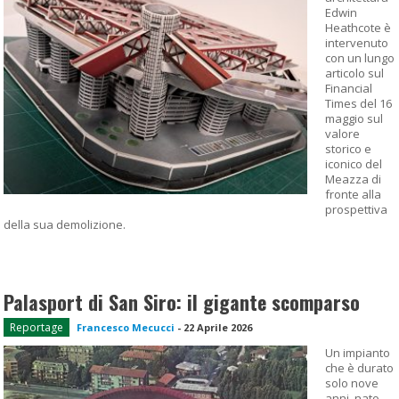
Edwin
Heathcote è
intervenuto
con un lungo
articolo sul
Financial
Times del 16
maggio sul
valore
storico e
iconico del
Meazza di
fronte alla
prospettiva
della sua demolizione.
Palasport di San Siro: il gigante scomparso
Reportage
Francesco Mecucci
-
22 Aprile 2026
Un impianto
che è durato
solo nove
anni, nato