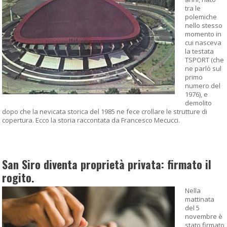
tra le
polemiche
nello stesso
momento in
cui nasceva
la testata
TSPORT (che
ne parlò sul
primo
numero del
1976), e
demolito
dopo che la nevicata storica del 1985 ne fece crollare le strutture di
copertura. Ecco la storia raccontata da Francesco Mecucci.
San Siro diventa proprietà privata: firmato il
rogito.
Nella
mattinata
del 5
novembre è
stato firmato